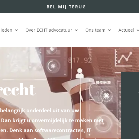
BEL MIJ TERUG
bieden
Over ECHT advocatuur
Ons team
Actueel
recht
belangrijk onderdeel uit van uw
Dan krijgt u onvermijdelijk te maken met
gen. Denk aan softwarecontracten, IT-