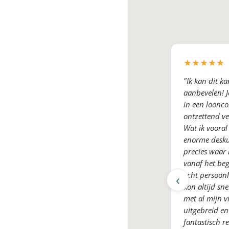
★
★
★
★
★
"Ik kan dit k
aanbevelen! J
in een looncon
ontzettend v
Wat ik vooral 
enorme desku
precies waar 
vanaf het beg
echt persoonl
‹
kon altijd sn
met al mijn v
uitgebreid en
fantastisch re