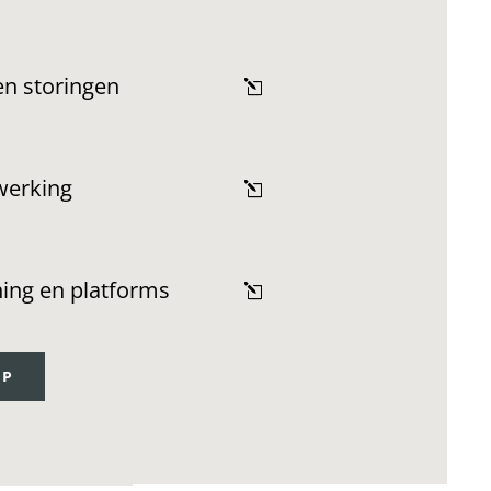
en storingen
werking
ning en platforms
OP