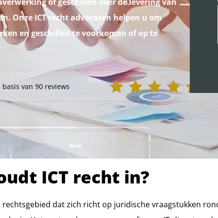
averwerking of geschillen over de levering van
ten. Onze ICT recht advocaten helpen u om
perken en geschillen te voorkomen of op te
udt ICT recht in?
en rechtsgebied dat zich richt op juridische vraagstukken r