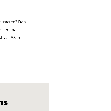
contracten? Dan
r een mail:
traat 58 in
ns