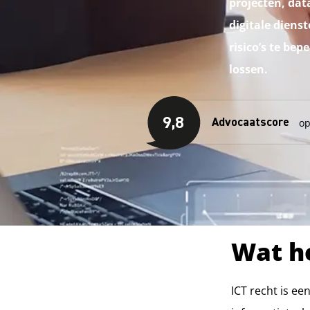
projecten, dat
digitale diens
risico’s te be
lossen.
Wat ho
ICT recht is e