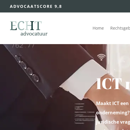
ADVOCAATSCORE 9,8
Home
Rechtsge
ICT 
Maakt ICT een 
onderneming? 
juridische vra