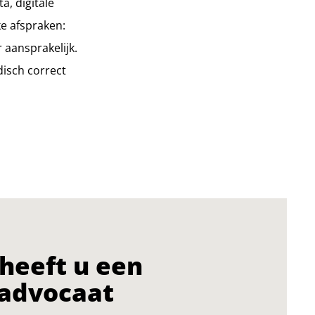
a, digitale
ke afspraken:
 aansprakelijk.
disch correct
heeft u een
 advocaat