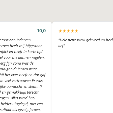
10,0
★
★
★
★
★
antoor aan iedereen
"Hele nette werk geleverd en heel
eroen heeft mij bijgestaan
lief"
flict en heeft in korte tijd
eel voor me kunnen regelen.
erg fijn vond was de ​
ndigheid: Jeroen weet
hij het over heeft en dat gaf
in veel vertrouwen. ​Er was
ijke aandacht en steun. Ik
el en gemakkelijk terecht
ragen. Alles werd heel
 helder uitgelegd, met een
sultaat als gevolg. ​Jeroen,