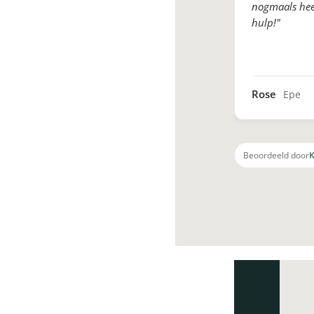
nogmaals hee
hulp!"
Rose
Epe
Beoordeeld door
K